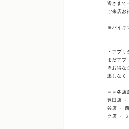
皆さまで
ご来店お
※バイキ
・アプリ
まだアプ
※お得な
逃しなく
⁡
＝＝各店
豊田店
・
谷店
・
ク店
・
ミ