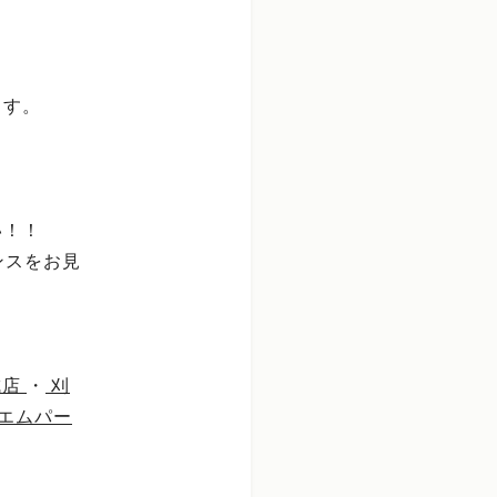
ます。
い！！
ンスをお見
城店
・
刈
エムパー