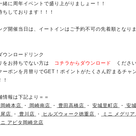
一緒に周年イベントで盛り上がりましょー！！
待ちしております！！！
ング開催当日は、イートインはご予約不可の先着順となり
ダウンロードリンク
リをお持ちでない方は
コチラからダウンロード
くださ
クーポンを月替りでGET！ポイントがたくさん貯まるチャ
！！
舗情報は下記より＝＝
岡崎本店
・
岡崎南店
・
豊田高橋店
・
安城里町店
・
安
西尾店
・
豊川店
・
ヒルズウォーク徳重店
・
ミニ メグリア
ニ アピタ岡崎北店