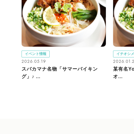
イベント情報
イチオシ
2026.05.19
2026.01.
スバカマナ名物「サマーバイキン
某有名Y
グ」♪ ...
オ...