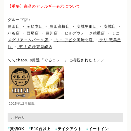
【重要】商品のアレルギー表示について
グループ店：
豊田店
・
岡崎本店
・
豊田高橋店
・
安城里町店
・
安城店
・
刈谷店
・
西尾店
・
豊川店
・
ヒルズウォーク徳重店
・
ミニ
メグリアエムパーク店
・
ミニ アピタ岡崎北店
・
デリ 竜美丘
店
・
デリ 名鉄東岡崎店
＼＼chaoo.jp厳選「ぐるコレ！」に掲載されたよ／／
2025年12月掲載
こだわり
貸切OK
P10台以上
テイクアウト
イートイン