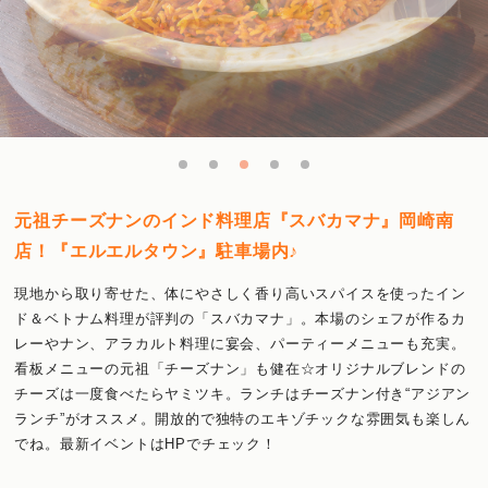
元祖チーズナンのインド料理店『スバカマナ』岡崎南
店！『エルエルタウン』駐車場内♪
現地から取り寄せた、体にやさしく香り高いスパイスを使ったイン
ド＆ベトナム料理が評判の「スバカマナ」。本場のシェフが作るカ
レーやナン、アラカルト料理に宴会、パーティーメニューも充実。
看板メニューの元祖「チーズナン」も健在☆オリジナルブレンドの
チーズは一度食べたらヤミツキ。ランチはチーズナン付き“アジアン
ランチ”がオススメ。開放的で独特のエキゾチックな雰囲気も楽しん
でね。最新イベントはHPでチェック！