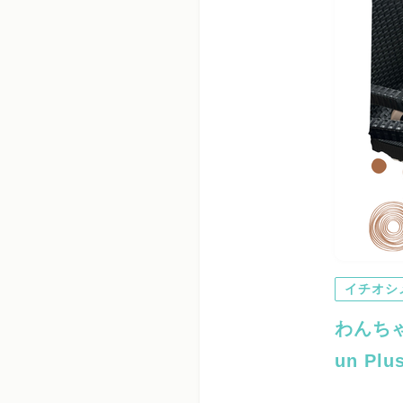
イチオシ
わんち
un Plu