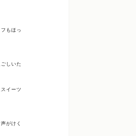
ッフもほっ
過ごしいた
にスイーツ
お声がけく