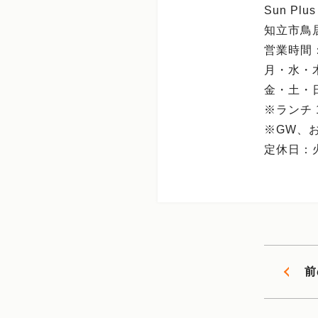
Sun Pl
知立市鳥居2
営業時間
月・水・木／1
金・土・日／1
※ランチ 1
※GW、
定休日：
前