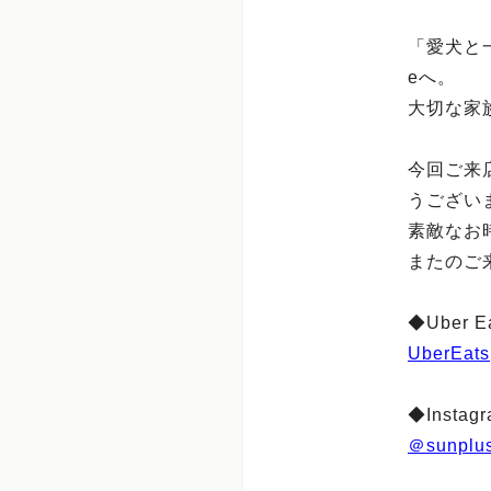
「愛犬と一
eへ。
大切な家
今回ご来
うござい
素敵なお
またのご
◆Uber
UberEats
◆Insta
＠sunplus