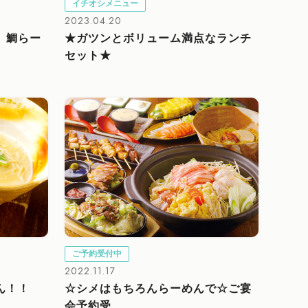
イチオシメニュー
2023.04.20
】鯛らー
★ガツンとボリューム満点なランチ
セット★
ご予約受付中
2022.11.17
ん！！
☆シメはもちろんらーめんで☆ご宴
会予約受...