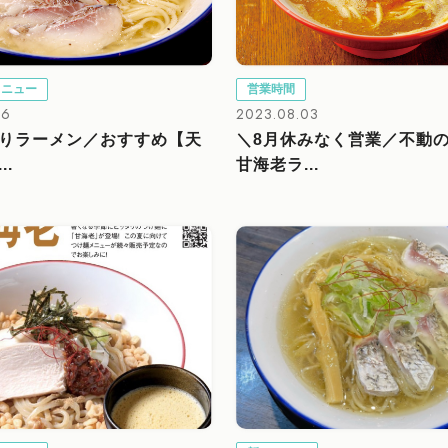
メニュー
営業時間
16
2023.08.03
りラーメン／おすすめ【天
＼8月休みなく営業／不動
..
甘海老ラ...