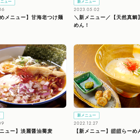
メニュー
新メニュー
06
2023.05.02
めメニュー】甘海老つけ麺
＼新メニュー／【天然真鯛
めん！
ー
新メニュー
09
2022.12.27
ニュー】淡麗醤油蕎麦
【新メニュー】皚皚らーめ