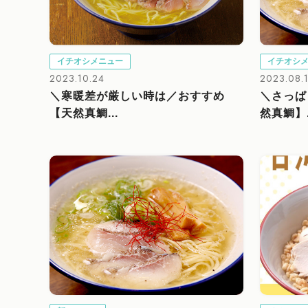
イチオシメニュー
イチオシ
2023.10.24
2023.08.
＼寒暖差が厳しい時は／おすすめ
＼さっぱ
【天然真鯛...
然真鯛】.