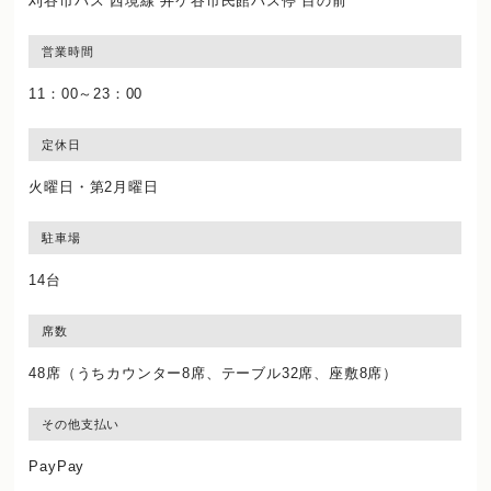
刈谷市バス 西境線 井ケ谷市民館バス停 目の前
営業時間
11：00～23：00
定休日
火曜日・第2月曜日
駐車場
14台
席数
48席（うちカウンター8席、テーブル32席、座敷8席）
その他支払い
PayPay