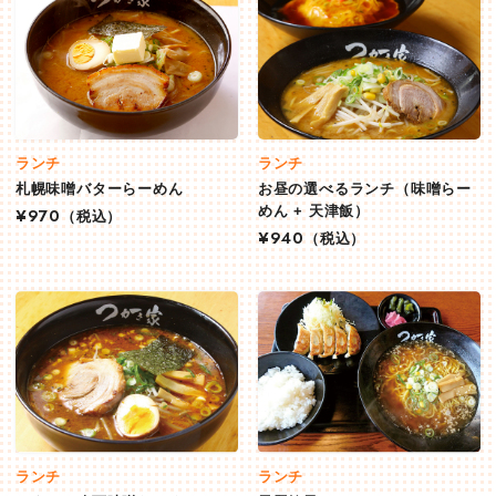
ランチ
ランチ
札幌味噌バターらーめん
お昼の選べるランチ（味噌らー
めん + 天津飯）
¥970
（税込）
¥940
（税込）
ランチ
ランチ