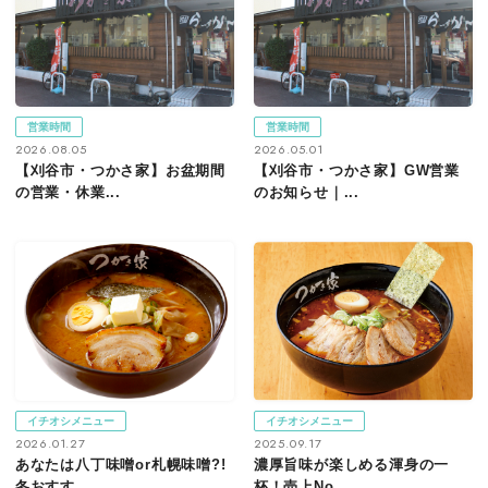
営業時間
営業時間
2026.08.05
2026.05.01
【刈谷市・つかさ家】お盆期間
【刈谷市・つかさ家】GW営業
の営業・休業...
のお知らせ｜...
イチオシメニュー
イチオシメニュー
2026.01.27
2025.09.17
あなたは八丁味噌or札幌味噌?!
濃厚旨味が楽しめる渾身の一
冬おすす...
杯！売上No....