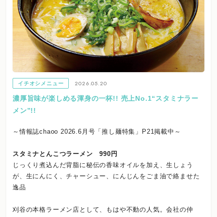
2026.05.20
イチオシメニュー
濃厚旨味が楽しめる渾身の一杯!! 売上No.1“スタミナラー
メン”!!
～情報誌chaoo 2026.6月号「推し麺特集」P21掲載中～
スタミナとんこつラーメン 990円
じっくり煮込んだ背脂に秘伝の香味オイルを加え、生しょう
が、生にんにく、チャーシュー、にんじんをごま油で絡ませた
逸品
刈谷の本格ラーメン店として、もはや不動の人気。会社の仲