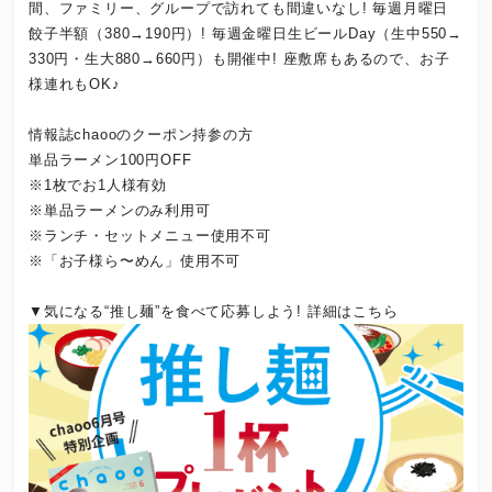
間、ファミリー、グループで訪れても間違いなし! 毎週月曜日
餃子半額（380→190円）! 毎週金曜日生ビールDay（生中550→
330円・生大880→660円）も開催中! 座敷席もあるので、お子
様連れもOK♪
情報誌chaooのクーポン持参の方
単品ラーメン100円OFF
※1枚でお1人様有効
※単品ラーメンのみ利用可
※ランチ・セットメニュー使用不可
※「お子様ら〜めん」使用不可
▼気になる“推し麺”を食べて応募しよう! 詳細はこちら