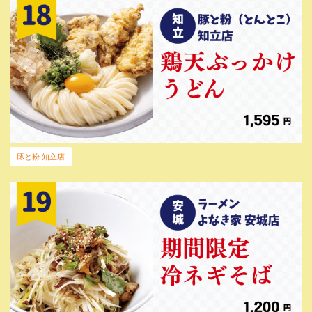
豚と粉 知立店