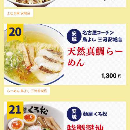
よなき家 安城店
らーめん 鳥よし 三河安城店