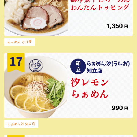
ら～めん かり屋
らぁめん汐 知立店