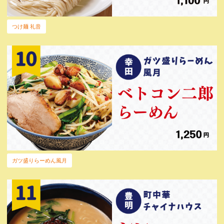
つけ麺 礼音
ガツ盛りらーめん風月