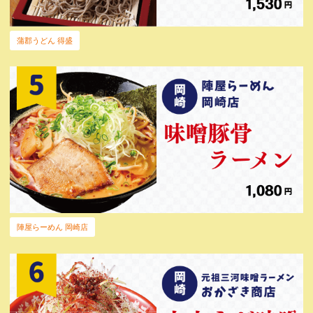
蒲郡うどん 得盛
陣屋らーめん 岡崎店