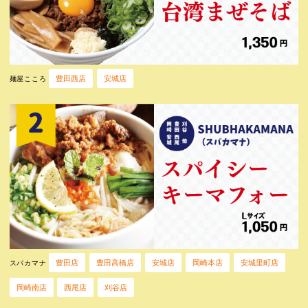
豊田西店
安城店
麺屋こころ
豊田店
豊田高橋店
安城店
岡崎本店
安城里町店
スバカマナ
岡崎南店
西尾店
刈谷店