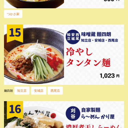
つかさ家
知立店
安城店
西尾店
麺四朗