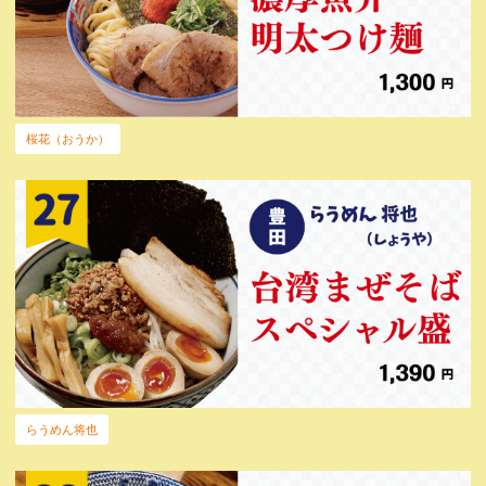
桜花（おうか）
らうめん将也