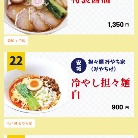
麺屋 くろ松
担々麺 みやち家