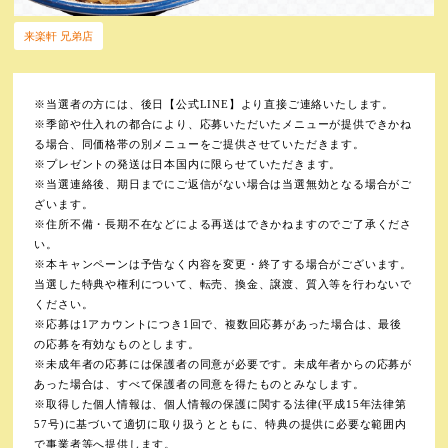
来楽軒 兄弟店
※当選者の方には、後日【公式LINE】より直接ご連絡いたします。
※季節や仕入れの都合により、応募いただいたメニューが提供できかね
る場合、同価格帯の別メニューをご提供させていただきます。
※プレゼントの発送は日本国内に限らせていただきます。
※当選連絡後、期日までにご返信がない場合は当選無効となる場合がご
ざいます。
※住所不備・長期不在などによる再送はできかねますのでご了承くださ
い。
※本キャンペーンは予告なく内容を変更・終了する場合がございます。
当選した特典や権利について、転売、換金、譲渡、質入等を行わないで
ください。
※応募は1アカウントにつき1回で、複数回応募があった場合は、最後
の応募を有効なものとします。
※未成年者の応募には保護者の同意が必要です。未成年者からの応募が
あった場合は、すべて保護者の同意を得たものとみなします。
※取得した個人情報は、個人情報の保護に関する法律(平成15年法律第
57号)に基づいて適切に取り扱うとともに、特典の提供に必要な範囲内
で事業者等へ提供します。