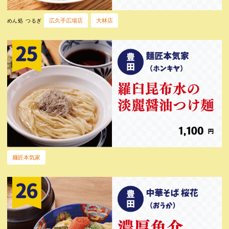
広久手広場店
大林店
めん処 つるぎ
麺匠本気家