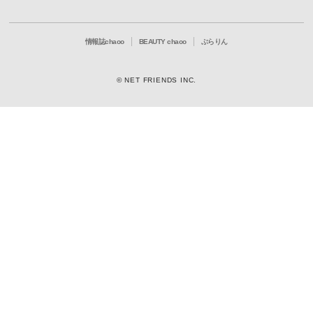
情報誌chaoo
BEAUTY chaoo
ぶらりん
© NET FRIENDS INC.