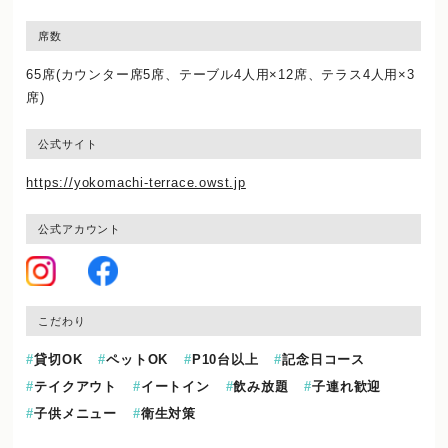
席数
65席(カウンター席5席、テーブル4人用×12席、テラス4人用×3
席)
公式サイト
https://yokomachi-terrace.owst.jp
公式アカウント
こだわり
貸切OK
ペットOK
P10台以上
記念日コース
テイクアウト
イートイン
飲み放題
子連れ歓迎
子供メニュー
衛生対策