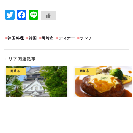
Twitter
Facebook
Line
韓国料理
韓国
岡崎市
ディナー
ランチ
エリア関連記事
岡崎市
岡崎市
2022.10.03
2021.01.27
「家康公グルメ 2022」デジタルス
岡崎市「キッチン いまもり」さん
タンプラリーに参加して豪華商品を
で優雅に洋食ランチ！
当てよう！