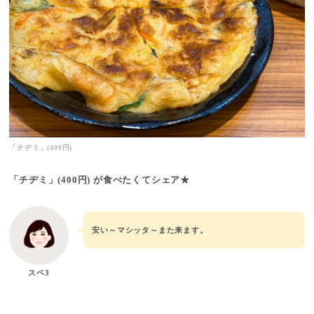
「チヂミ」(400円)
「チヂミ」
(400円)
が食べたくてシェア★
安い～マシッタ～また来ます。
スペ3