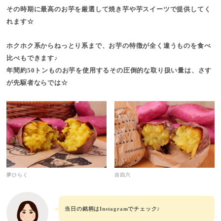
その時期に最高のお芋を厳選して焼き芋や芋スイーツで提供してく
れます☆
ホクホク系からねっとり系まで、お芋の特徴が全く違うものを食べ
比べもできます♪
年間約50トンものお芋を使用するその圧倒的な取り扱い量は、さす
が先駆者ならでは☆
夢ひらく
吉四六
当日の銘柄はInstagramでチェック♪