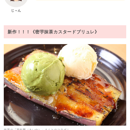
じ～ん
新作！！！《密芋抹茶カスタードブリュレ》
抹茶の「西条園（あいや）」さんとのコラボ！