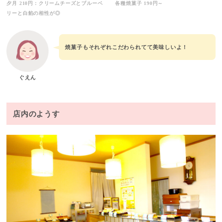
夕月 210円：クリームチーズとブルーベ
各種焼菓子 190円～
リーと白餡の相性が◎
焼菓子もそれぞれこだわられてて美味しいよ！
ぐえん
店内のようす