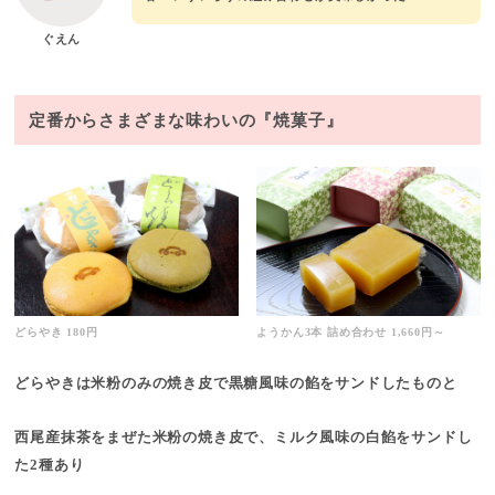
ぐえん
定番からさまざまな味わいの『焼菓子』
どらやき 180円
ようかん3本 詰め合わせ 1,660円～
どらやきは米粉のみの焼き皮で黒糖風味の餡をサンドしたものと
西尾産抹茶をまぜた米粉の焼き皮で、ミルク風味の白餡をサンドし
た2種あり