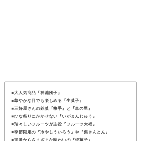
大人気商品『神池団子』
華やかな目でも楽しめる『生菓子』
三好屋さんの銘菓『棒手』と『車の里』
ひな祭りにかかせない『いがまんじゅう』
瑞々しいフルーツが主役『フルーツ大福』
季節限定の『冷やしういろう』や『栗きんとん』
定番からさまざまな味わいの『焼菓子』