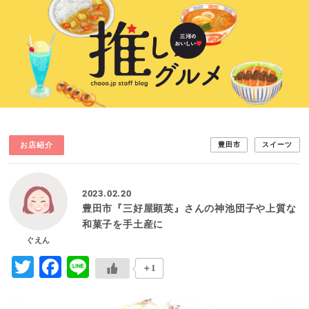
お店紹介
豊田市
スイーツ
2023.02.20
豊田市『三好屋顕英』さんの神池団子や上質な
和菓子を手土産に
ぐえん
Twitter
Facebook
Line
＋1