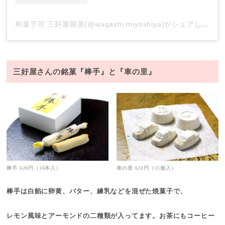
和菓子司 三好屋顕英(@wagashi.miyoshiya)がシェアした投稿
三好屋さんの銘菓『棒手』と『車の里』
棒手 620円（10本入）
車の里 620円（15個入）
棒手は白餡に卵黄、バター、練乳などを混ぜた焼菓子で、
レモン風味とアーモンドの二種類が入ってます。お茶にもコーヒー