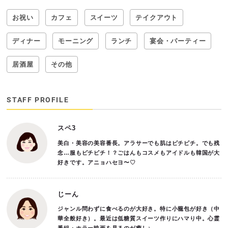
お祝い
カフェ
スイーツ
テイクアウト
ディナー
モーニング
ランチ
宴会・パーティー
居酒屋
その他
STAFF PROFILE
スペ3
美白・美容の美容番長。アラサーでも肌はピチピチ。でも残
念…服もピチピチ！？ごはんもコスメもアイドルも韓国が大
好きです。アニョハセヨ〜♡
じーん
ジャンル問わずに食べるのが大好き。特に小籠包が好き（中
華全般好き）。最近は低糖質スイーツ作りにハマり中。心霊