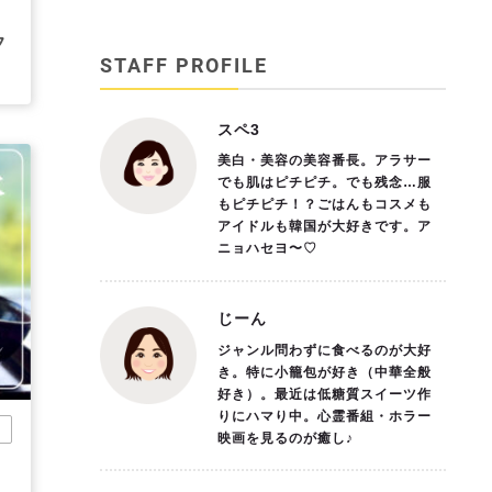
題
フ
STAFF PROFILE
スペ3
美白・美容の美容番長。アラサー
でも肌はピチピチ。でも残念…服
もピチピチ！？ごはんもコスメも
アイドルも韓国が大好きです。ア
ニョハセヨ〜♡
じーん
ジャンル問わずに食べるのが大好
き。特に小籠包が好き（中華全般
好き）。最近は低糖質スイーツ作
りにハマり中。心霊番組・ホラー
他
映画を見るのが癒し♪