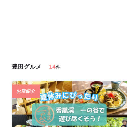
豊田グルメ
14
件
お店紹介