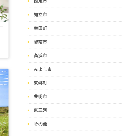
西尾市
知立市
幸田町
市
ゆ
碧南市
高浜市
みよし市
東郷町
豊明市
東三河
その他