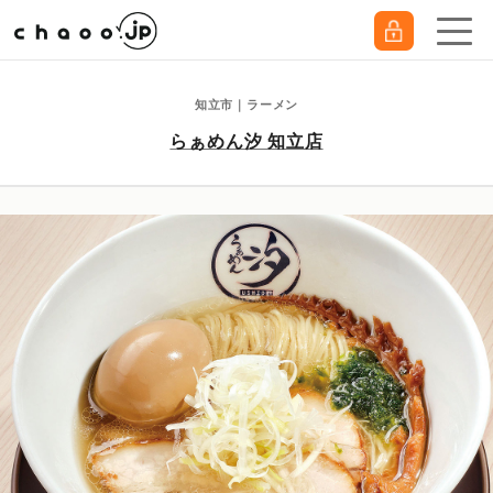
知立市｜ラーメン
らぁめん汐 知立店