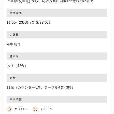
上重原(交差点) から、刈谷方面に国道155号線沿いすぐ
営業時間
11:00～23:00（O.S.22:00）
定休日
年中無休
駐車場
あり（42台）
席数
11席（カウンター8席、テーブル4名×3席）
平均予算
￥900〜
￥900〜