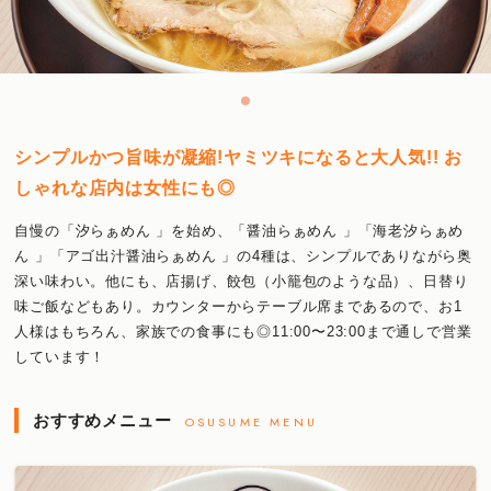
シンプルかつ旨味が凝縮!ヤミツキになると大人気!! お
しゃれな店内は女性にも◎
自慢の「汐らぁめん 」を始め、「醤油らぁめん 」「海老汐らぁめ
ん 」「アゴ出汁醤油らぁめん 」の4種は、シンプルでありながら奥
深い味わい。他にも、店揚げ、餃包（小籠包のような品）、日替り
味ご飯などもあり。カウンターからテーブル席まであるので、お1
人様はもちろん、家族での食事にも◎11:00〜23:00まで通しで営業
しています！
おすすめメニュー
OSUSUME MENU