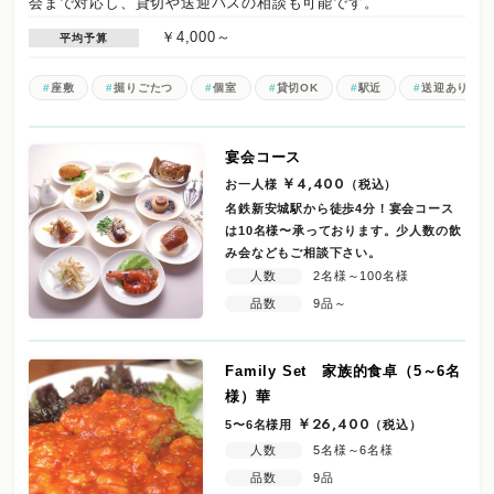
会まで対応し、貸切や送迎バスの相談も可能です。
￥4,000～
平均予算
座敷
掘りごたつ
個室
貸切OK
駅近
送迎あり
宴会コース
お一人様
￥4,400
（税込）
名鉄新安城駅から徒歩4分！宴会コース
は10名様〜承っております。少人数の飲
み会などもご相談下さい。
人数
2名様～100名様
品数
9品～
Family Set 家族的食卓（5～6名
様）華
5〜6名様用
￥26,400
（税込）
人数
5名様～6名様
品数
9品