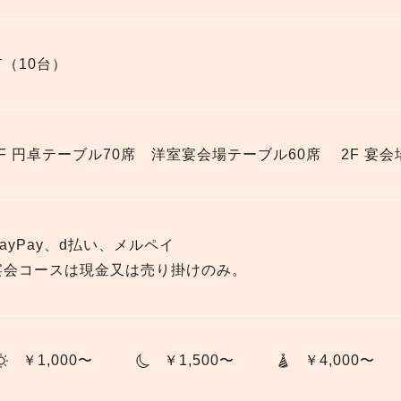
有（10台）
1F 円卓テーブル70席 洋室宴会場テーブル60席 2F 宴会
PayPay、d払い、メルペイ
宴会コースは現金又は売り掛けのみ。
￥1,000〜
￥1,500〜
￥4,000〜