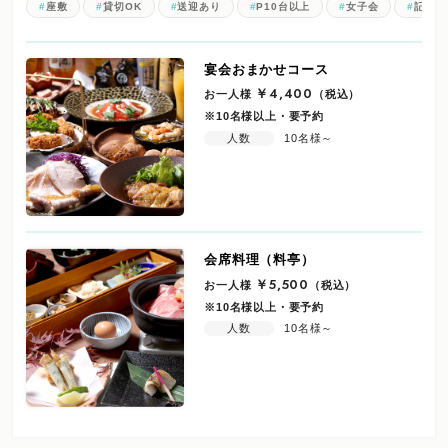
座敷
貸切OK
送迎あり
P10台以上
女子会
記念日
宴会おまかせコース
お一人様
￥4,400
（税込）
※10名様以上・要予約
人数
10名様～
会席料理（料亭）
お一人様
￥5,500
（税込）
※10名様以上・要予約
人数
10名様～