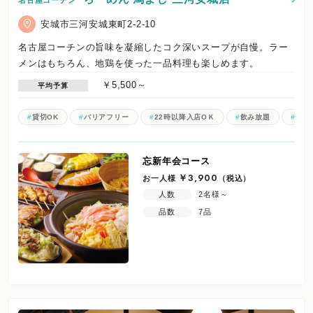
安城市三河安城東町2-2-10
名古屋コーチンの旨味を凝縮したコク深いスープが自慢。ラー
メンはもちろん、地鶏を使った一品料理も楽しめます。
￥5,500～
平均予算
貸切OK
バリアフリー
22時以降入店OＫ
飲み放題
電子
忘新年会コース
お一人様
￥3,900
（税込）
人数
2名様～
品数
7品