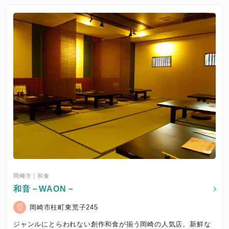
岡崎市｜和食
和音－WAON－
岡崎市柱町東荒子245
ジャンルにとらわれない創作和食が揃う岡崎の人気店。新鮮な