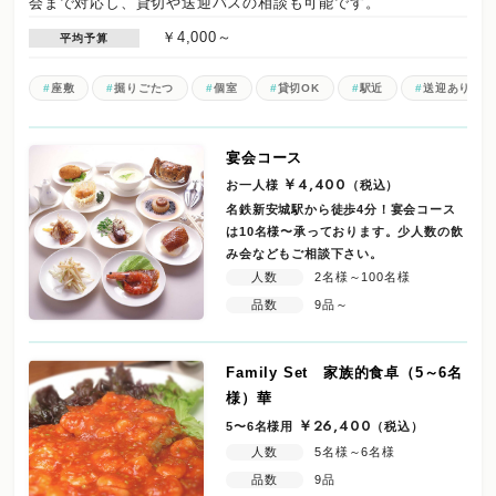
会まで対応し、貸切や送迎バスの相談も可能です。
￥4,000～
平均予算
座敷
掘りごたつ
個室
貸切OK
駅近
送迎あり
宴会コース
お一人様
￥4,400
（税込）
名鉄新安城駅から徒歩4分！宴会コース
は10名様〜承っております。少人数の飲
み会などもご相談下さい。
人数
2名様～100名様
品数
9品～
Family Set 家族的食卓（5～6名
様）華
5〜6名様用
￥26,400
（税込）
人数
5名様～6名様
品数
9品