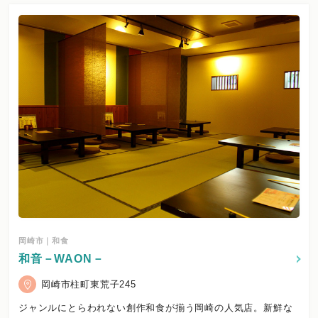
岡崎市｜和食
和音－WAON－
岡崎市柱町東荒子245
ジャンルにとらわれない創作和食が揃う岡崎の人気店。新鮮な