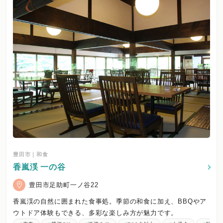
豊田市｜和食
香嵐渓 一の谷
豊田市足助町一ノ谷22
香嵐渓の自然に囲まれた食事処。季節の和食に加え、BBQやア
ウトドア体験もできる、多彩な楽しみ方が魅力です。