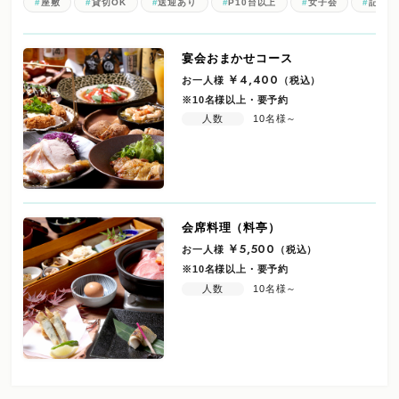
座敷
貸切OK
送迎あり
P10台以上
女子会
記念日
宴会おまかせコース
お一人様
￥4,400
（税込）
※10名様以上・要予約
人数
10名様～
会席料理（料亭）
お一人様
￥5,500
（税込）
※10名様以上・要予約
人数
10名様～