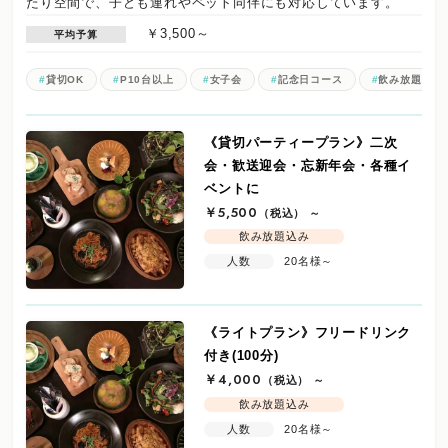
たり空間で、子ども連れやペット同伴にも対応しています。
￥3,500～
平均予算
貸切OK
P10台以上
女子会
記念日コース
飲み放題
《貸切パーティープラン》二次
会・歓送迎会・忘新年会・各種イ
ベントに
￥5,500
（税込）
～
飲み放題込み
人数
20名様～
《ライトプラン》フリードリンク
付き(100分)
￥4,000
（税込）
～
飲み放題込み
人数
20名様～