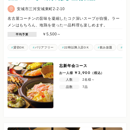
安城市三河安城東町2-2-10
名古屋コーチンの旨味を凝縮したコク深いスープが自慢。ラー
メンはもちろん、地鶏を使った一品料理も楽しめます。
￥5,500～
平均予算
貸切OK
バリアフリー
22時以降入店OＫ
飲み放題
電子
忘新年会コース
お一人様
￥3,900
（税込）
人数
2名様～
品数
7品