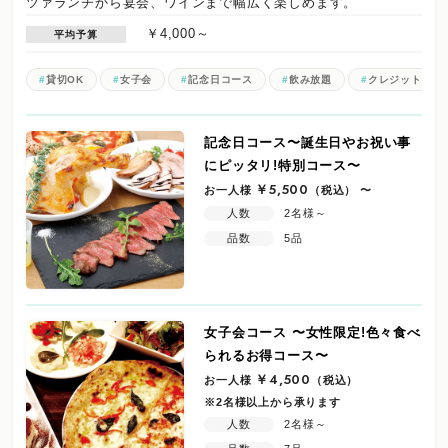
ツァランチから宴会、ワインまで幅広く楽しめます。
￥4,000～
平均予算
貸切OK
女子会
記念日コース
飲み放題
クレジットOK
記念日コース〜誕生日やお祝い事
にピッタリ!特別コース〜
お一人様
￥5,500
（税込）
〜
人数
2名様～
品数
5品
女子会コース 〜女性限定!色々食べ
られるお得コース〜
お一人様
￥4,500
（税込）
※2名様以上から承ります
人数
2名様～