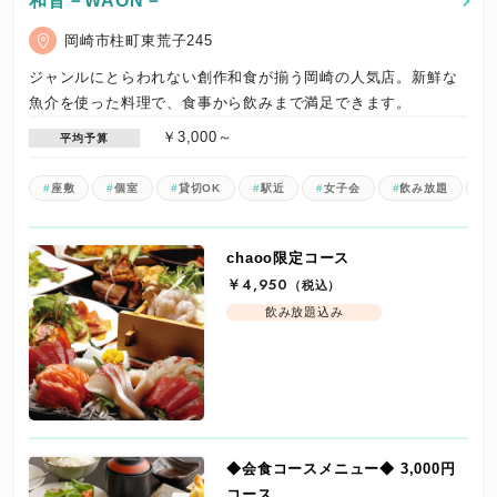
和音－WAON－
岡崎市柱町東荒子245
ジャンルにとらわれない創作和食が揃う岡崎の人気店。新鮮な
魚介を使った料理で、食事から飲みまで満足できます。
￥3,000～
平均予算
座敷
個室
貸切OK
駅近
女子会
飲み放題
chaoo限定コース
￥4,950
（税込）
飲み放題込み
◆会食コースメニュー◆ 3,000円
コース