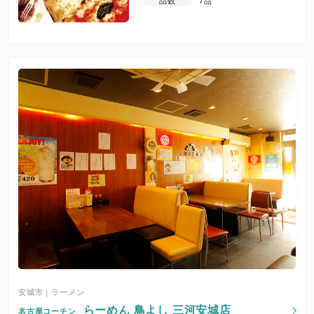
品数
7品
安城市｜ラーメン
らーめん 鳥よし 三河安城店
名古屋コーチン