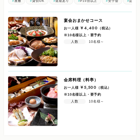
座敷
貸切OK
送迎あり
P10台以上
女子会
記念日
宴会おまかせコース
お一人様
￥4,400
（税込）
※10名様以上・要予約
人数
10名様～
会席料理（料亭）
お一人様
￥5,500
（税込）
※10名様以上・要予約
人数
10名様～