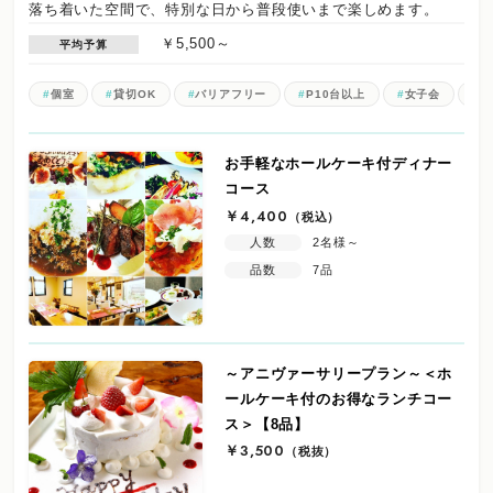
落ち着いた空間で、特別な日から普段使いまで楽しめます。
￥5,500～
平均予算
個室
貸切OK
バリアフリー
P10台以上
女子会
記
お手軽なホールケーキ付ディナー
コース
￥4,400
（税込）
人数
2名様～
品数
7品
～アニヴァーサリープラン～＜ホ
ールケーキ付のお得なランチコー
ス＞【8品】
￥3,500
（税抜）