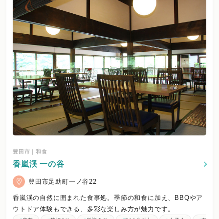
豊田市｜和食
香嵐渓 一の谷
豊田市足助町一ノ谷22
香嵐渓の自然に囲まれた食事処。季節の和食に加え、BBQやア
ウトドア体験もできる、多彩な楽しみ方が魅力です。