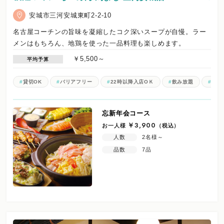
安城市三河安城東町2-2-10
名古屋コーチンの旨味を凝縮したコク深いスープが自慢。ラー
メンはもちろん、地鶏を使った一品料理も楽しめます。
￥5,500～
平均予算
貸切OK
バリアフリー
22時以降入店OＫ
飲み放題
電子
忘新年会コース
お一人様
￥3,900
（税込）
人数
2名様～
品数
7品