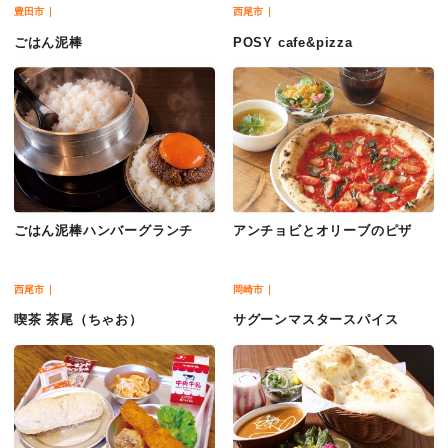
豊田市
西尾市
ごはん泥棒
POSY cafe&pizza
ごはん泥棒ハンバーグランチ
アンチョビとオリーブのピザ
西尾市
岡崎市
喫茶 茶尾（ちゃお）
サグーンマスタースパイス