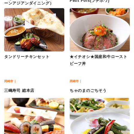
Petit Pois(プチポワ)
ーンアジアンダイニング）
タンドリーチキンセット
★イチオシ★国産和牛ロースト
ビーフ丼
岡崎市
岡崎市
三嶋寿司 総本店
ちゃのまのごちそう