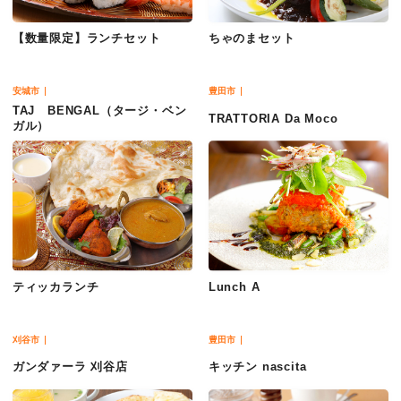
【数量限定】ランチセット
ちゃのまセット
安城市
豊田市
TAJ BENGAL（タージ・ベン
TRATTORIA Da Moco
ガル）
ティッカランチ
Lunch A
刈谷市
豊田市
ガンダァーラ 刈谷店
キッチン nascita