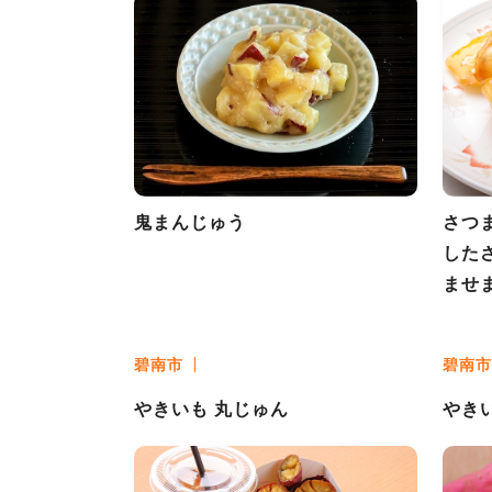
鬼まんじゅう
さつ
した
ませ
碧南市
碧南市
やきいも 丸じゅん
やき