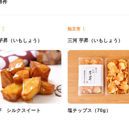
件
8
知立市
 芋昇（いもしょう）
三河 芋昇（いもしょう）
芋 シルクスイート
塩チップス（70g）