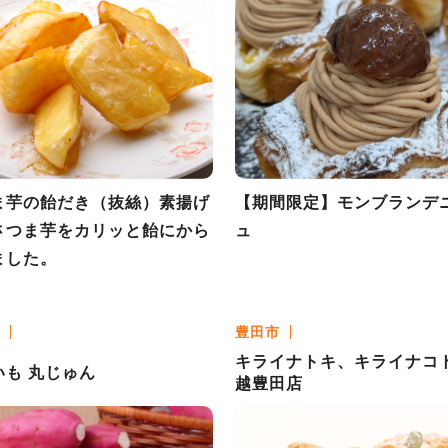
ま芋の飴だき（抜絲）素揚げ
【期間限定】モンブランデ
さつま芋をカリッと飴にから
ュ
ました。
豊田市
キライナトキ、キライナコ
いも 丸じゅん
越豊田店