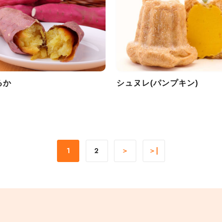
るか
シュヌレ(パンプキン)
1
2
＞
＞|