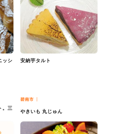
ニッシ
安納芋タルト
碧南市
ト。三
やきいも 丸じゅん