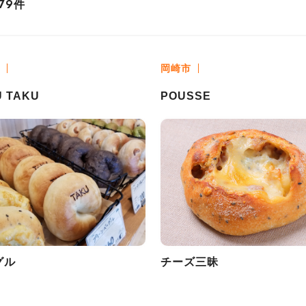
件
79
岡崎市
U TAKU
POUSSE
グル
チーズ三昧