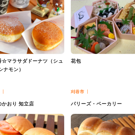
番☆マラサダドーナツ（シュ
花包
/シナモン）
刈谷市
のかおり 知立店
パリーズ・ベーカリー