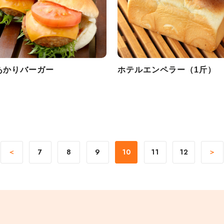
あかりバーガー
ホテルエンペラー（1斤）
＜
7
8
9
10
11
12
＞