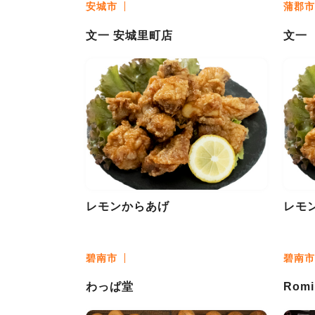
安城市
蒲郡市
文一 安城里町店
文一
レモンからあげ
レモ
碧南市
碧南市
わっぱ堂
Romi