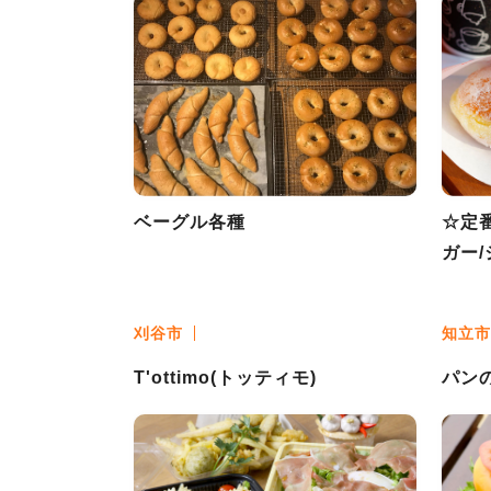
ベーグル各種
☆定
ガー
刈谷市
知立市
T'ottimo(トッティモ)
パン