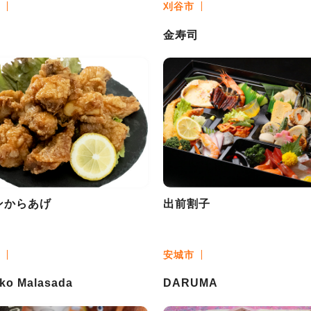
刈谷市
金寿司
ンからあげ
出前割子
安城市
ko Malasada
DARUMA