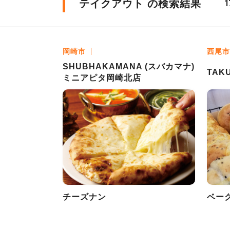
テイクアウト の検索結果
1
岡崎市
西尾市
SHUBHAKAMANA (スバカマナ)
TAK
ミニアピタ岡崎北店
チーズナン
ベー