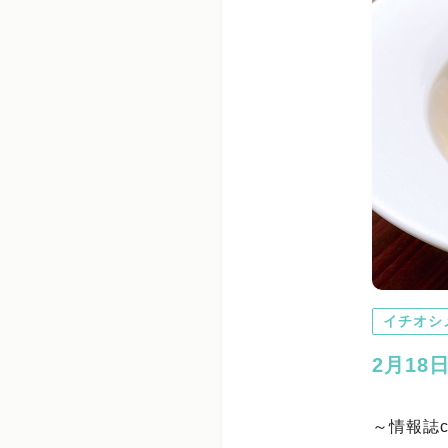
イチオシ
2月18
～情報誌c