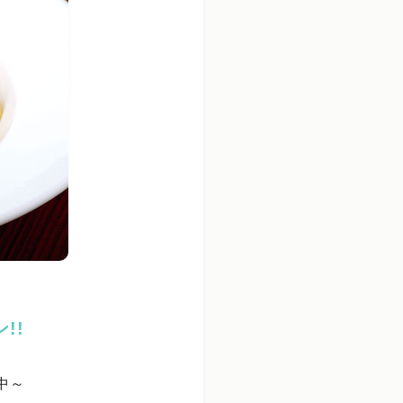
!!
載中～