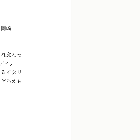
。岡崎
まれ変わっ
ディナ
えるイタリ
品ぞろえも