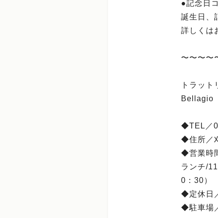
●記念日コ
誕生日、
詳しくは
〜〜〜〜
トラット
Bellag
◆TEL／05
◆住所／刈
◆営業時
ランチ/11
0：30）
◆定休日
◆駐車場