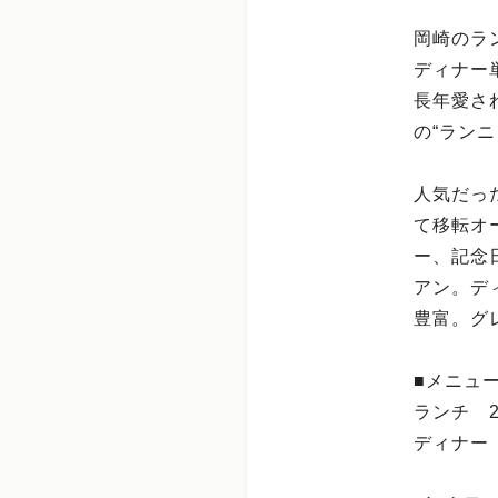
岡崎のラ
ディナー単
長年愛さ
の“ラン
人気だっ
て移転オ
ー、記念
アン。デ
豊富。グ
■メニュ
ランチ 2,
ディナー 3,