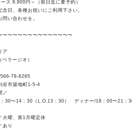
ース 9,900円～（前日迄に要予約）
記念日、各種お祝いにご利用下さい。
お問い合わせを。
〜〜〜〜〜〜〜〜〜〜〜〜〜〜〜
リア
io（ベラージオ）
66-78-6285
谷市築地町1-5-4
間／
：30〜14：30（L.O.13：30） ディナー/18：00〜21：30
／火曜、第1月曜定休
／あり