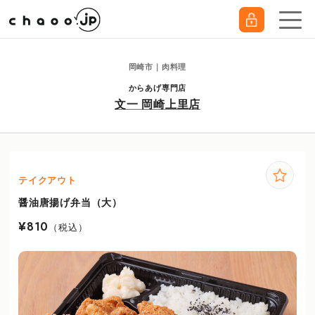
岡崎市｜肉料理
からあげ専門店
文一 岡崎上里店
テイクアウト
醤油唐揚げ弁当（大）
¥810
（税込）