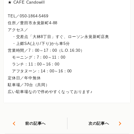
★ CAFE Candowill
TEL／050-1864-5469
住所／豊田市永覚新町4-88
アクセス／
・交差点「大林8丁目」すぐ、ローソン永覚新町店奥
・上郷SA(上り/下り)から車5分
営業時間／7：00～17：00（L.O.16:30）
モーニング：7：00～11：00
ランチ：11：00～16：00
アフタヌーン：14：00～16：00
定休日／年中無休
駐車場／70台（共同）
広い駐車場なので停めやすくなっております♪
前の記事へ
次の記事へ