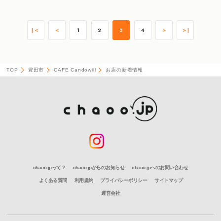
|＜
＜
1
2
3
4
＞
＞|
TOP
豊田市
CAFE Candowill
お店の新着情報
chaoo.jpって？
chaoo.jpからのお知らせ
chaoo.jpへのお問い合わせ
よくある質問
利用規約
プライバシーポリシー
サイトマップ
運営会社