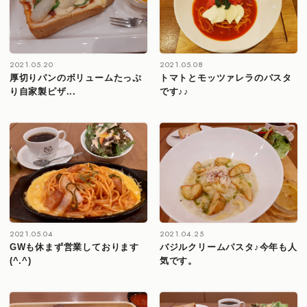
2021.05.20
2021.05.08
厚切りパンのボリュームたっぷ
トマトとモッツァレラのパスタ
り自家製ピザ...
です♪♪
2021.05.04
2021.04.25
GWも休まず営業しております
バジルクリームパスタ♪今年も人
(^.^)
気です。