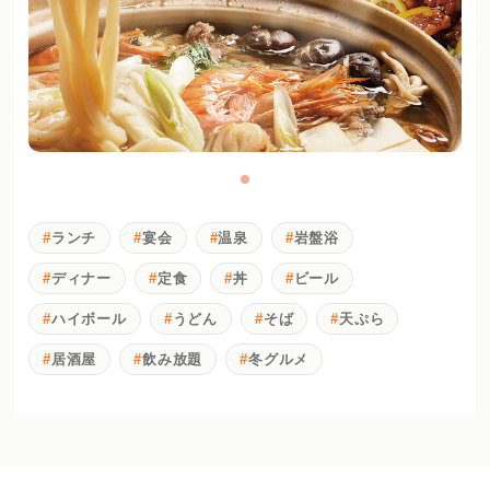
ランチ
宴会
温泉
岩盤浴
ディナー
定食
丼
ビール
ハイボール
うどん
そば
天ぷら
居酒屋
飲み放題
冬グルメ