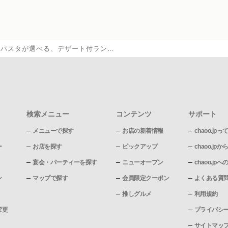
のパスタが選べる、デザート付ラン…
検索メニュー
コンテンツ
サポート
メニューで探す
お店の新着情報
chaoo.jpっ
ー
お店を探す
ピックアップ
chaoo.j
宴会・パーティーを探す
ニューオープン
chaoo.j
ン
マップで探す
会員限定クーポン
よくある質
推しグルメ
利用規約
変更
プライバシ
サイトマッ