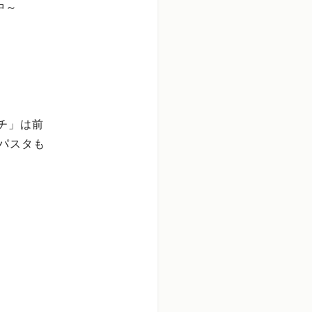
中～
チ」は前
定パスタも