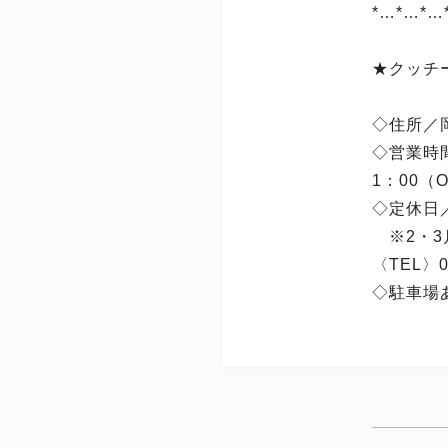
*…*…*…
★クッチー
◇住所／
◇営業時間
1：00（O
◇定休日
※2・3
〈TEL〉05
◇駐車場