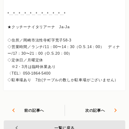
*…*…*…*…*…*…*…*…*…*…*
★クッチーナイタリアーナ Ja-Ja
◇住所／岡崎市法性寺町字荒子58-3
◇営業時間／ランチ/11：00〜14：30（O.S.14：00） ディナ
ー/17：30〜21：00（O.S.20：00）
◇定休日／月曜定休
※2・3月は臨時休業あり
〈TEL〉050-1864-5400
◇駐車場あり 7台(テーブルの数しか駐車場がございません）
前の記事へ
次の記事へ
一覧に戻る