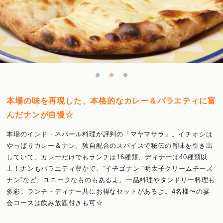
本場の味を再現した、本格的なカレー＆バラエティに富
んだナンが自慢☆
本場のインド・ネパール料理が評判の「マヤマサラ」。イチオシは
やっぱりカレー＆ナン。独自配合のスパイスで秘伝の旨味を引き出
していて、カレーだけでもランチは16種類、ディナーは40種類以
上！ナンもバラエティ豊かで、“イチゴナン”“明太子クリームチーズ
ナン”など、ユニークなものもあるよ。一品料理やタンドリー料理も
多彩。ランチ・ディナー共にお得なセットがあるよ。4名様〜の宴
会コースは飲み放題付きも可☆