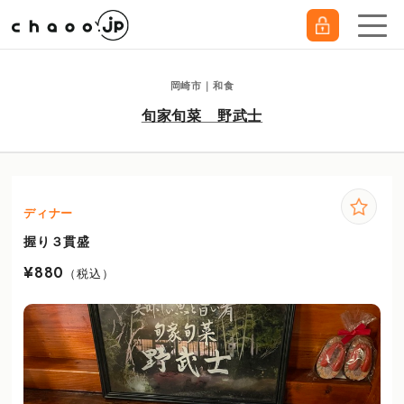
岡崎市｜和食
旬家旬菜 野武士
ディナー
握り３貫盛
¥880
（税込）