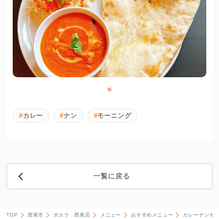
カレー
ナン
モーニング
一覧に戻る
TOP
西尾市
ポカラ 西尾店
メニュー
おすすめメニュー
カレーナンモー