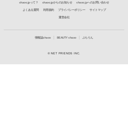
chaoo.jpって？
chaoo.jpからのお知らせ
chaoo.jpへのお問い合わせ
よくある質問
利用規約
プライバシーポリシー
サイトマップ
運営会社
情報誌chaoo
BEAUTY chaoo
ぶらりん
© NET FRIENDS INC.