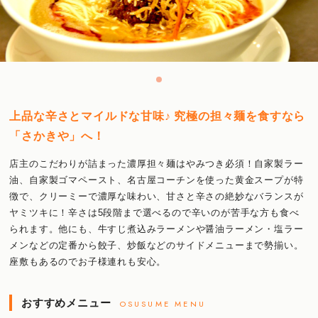
上品な辛さとマイルドな甘味♪ 究極の担々麺を食すなら
「さかきや」へ！
店主のこだわりが詰まった濃厚担々麺はやみつき必須！自家製ラー
油、自家製ゴマペースト、名古屋コーチンを使った黄金スープが特
徴で、クリーミーで濃厚な味わい、甘さと辛さの絶妙なバランスが
ヤミツキに！辛さは5段階まで選べるので辛いのが苦手な方も食べ
られます。他にも、牛すじ煮込みラーメンや醤油ラーメン・塩ラー
メンなどの定番から餃子、炒飯などのサイドメニューまで勢揃い。
座敷もあるのでお子様連れも安心。
おすすめメニュー
OSUSUME MENU