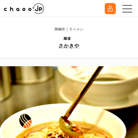
岡崎市｜ラーメン
麺場
さかきや