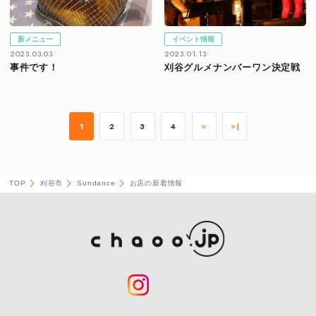
新メニュー
イベント情報
2023.03.03
2023.01.13
事件です！
刈谷グルメナンバーワン決定戦
1
2
3
4
＞
＞|
TOP
刈谷市
Sundance
お店の新着情報