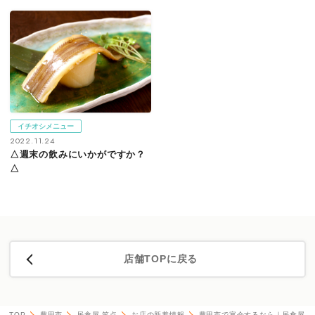
イチオシメニュー
2022.11.24
△週末の飲みにいかがですか？
△
店舗TOPに戻る
TOP
豊田市
居食屋 笑点
お店の新着情報
豊田市で宴会するなら｜居食屋 