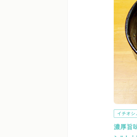
イチオシ
濃厚旨