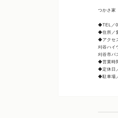
つかさ家
◆TEL／05
◆住所／
◆アクセ
刈谷ハイウ
刈谷市バ
◆営業時間
◆定休日
◆駐車場