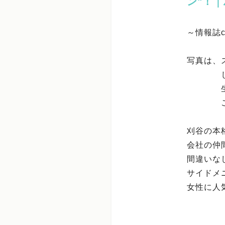
ン"！
～情報誌c
写真は、
じっく
生しょ
ごま油
刈谷の本
会社の仲
間違いな
サイドメ
女性に人