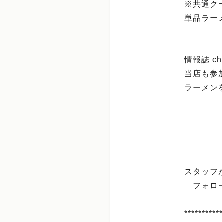
※共通ク
単品ラーメ
情報誌 c
当店も参
ラーメン
スタッフが
フォロ
**********