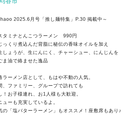
｜刈谷市
haoo 2025.6月号「推し麺特集」P.30 掲載中～
スタミナとんこつラーメン 990円
り煮込んだ背脂に秘伝の香味オイルを加え
うが、生にんにく、チャーシュー、にんじんを
で絡ませた逸品
格ラーメン店として、もはや不動の人気。
間、ファミリー、グループで訪れても
し！お子様連れ、お1人様も大歓迎。
ニューも充実しているよ。
気の「塩バターラーメン」もオススメ！座敷席もあり♪