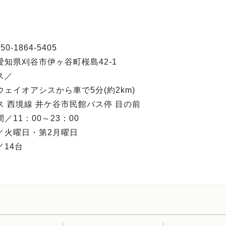
0-1864-5405
愛知県刈谷市伊ヶ谷町桜島42-1
ス／
ェイオアシスから車で5分(約2km)
ス 西境線 井ケ谷市民館バス停 目の前
／11：00～23：00
／火曜日・第2月曜日
／14台