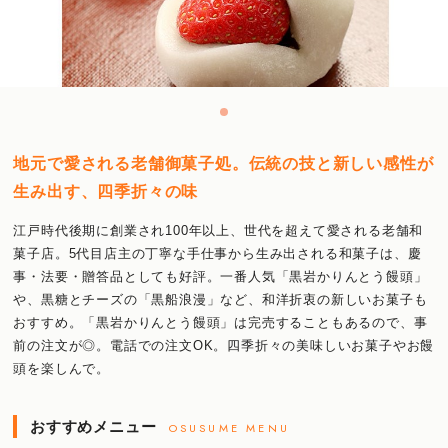
地元で愛される老舗御菓子処。伝統の技と新しい感性が
生み出す、四季折々の味
江戸時代後期に創業され100年以上、世代を超えて愛される老舗和
菓子店。5代目店主の丁寧な手仕事から生み出される和菓子は、慶
事・法要・贈答品としても好評。一番人気「黒岩かりんとう饅頭」
や、黒糖とチーズの「黒船浪漫」など、和洋折衷の新しいお菓子も
おすすめ。「黒岩かりんとう饅頭」は完売することもあるので、事
前の注文が◎。電話での注文OK。四季折々の美味しいお菓子やお饅
頭を楽しんで。
おすすめメニュー
OSUSUME MENU