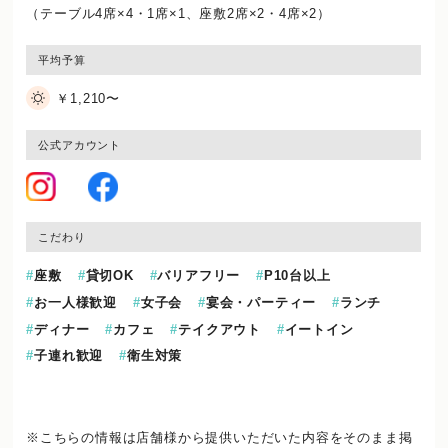
（テーブル4席×4・1席×1、座敷2席×2・4席×2）
平均予算
￥1,210〜
公式アカウント
こだわり
座敷
貸切OK
バリアフリー
P10台以上
お一人様歓迎
女子会
宴会・パーティー
ランチ
ディナー
カフェ
テイクアウト
イートイン
子連れ歓迎
衛生対策
※こちらの情報は店舗様から提供いただいた内容をそのまま掲