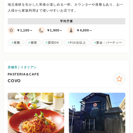
地元食材を生かした和食が楽しめる一軒。カウンターや座敷もあり、お一
人様から家族利用まで使いやすいお店です。
平均予算
￥1,100～
￥1,900～
￥4,000～
座敷
個室
貸切OK
P10台以上
宴会・パーティー
安城市｜イタリアン
PASTERIA＆CAFE
COVO