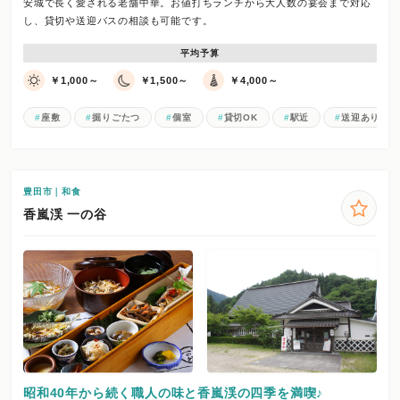
安城で長く愛される老舗中華。お値打ちランチから大人数の宴会まで対応
し、貸切や送迎バスの相談も可能です。
平均予算
￥1,000～
￥1,500～
￥4,000～
座敷
掘りごたつ
個室
貸切OK
駅近
送迎あり
豊田市｜和食
香嵐渓 一の谷
昭和40年から続く職人の味と香嵐渓の四季を満喫♪