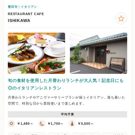
豊田市｜イタリアン
RESTAURANT CAFE
ISHIKAWA
旬の食材を使用した月替わりランチが大人気！記念日にも
◎のイタリアンレストラン
月替わりランチやアニヴァーサリープランが揃うイタリアン。落ち着いた
空間で、特別な日から普段使いまで楽しめます。
平均予算
￥1,480～
￥1,700～
￥5,500～