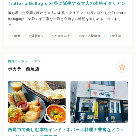
Trattoria Bellagio 刈谷に誕生する大人の本格イタリアン
落ち着いた空間で味わう大人の本格イタリアン。刈谷に誕生したTrattoria
Bellagioは、気取らず丁寧な一皿と心地よい時間を楽しめるトラットリ
ア。
個室
貸切OK
P10台以上
お一人様歓迎
女子会
記
西尾市｜カレー・ナン
ポカラ 西尾店
西尾市で楽しむ本格インド・ネパール料理！豊富なメニュ