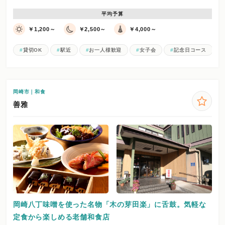
平均予算
￥1,200～
￥2,500～
￥4,000～
貸切OK
駅近
お一人様歓迎
女子会
記念日コース
岡崎市｜和食
善雅
岡崎八丁味噌を使った名物「木の芽田楽」に舌鼓。気軽な
定食から楽しめる老舗和食店