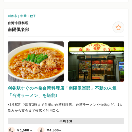
刈谷市｜中華・餃子
台湾小皿料理
南陽倶楽部
刈谷駅すぐの本格台湾料理店「南陽倶楽部」不動の人気
「台湾ラーメン」を堪能!
刈谷駅近で深夜3時まで営業の台湾料理店。台湾ラーメンや火鍋など、1人
飲みから宴会まで幅広く利用OK。
平均予算
￥1,500～
￥4,500～