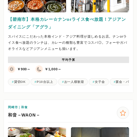
【碧南市】本格カレー☆ナンorライス食べ放題！アジアン
ダイニング「アグラ」
スパイスにこだわった本格インド・アジア料理が楽しめるお店。ナンorラ
イス食べ放題のランチは、カレーの種類も豊富でコスパ◎。フォーやガパ
オライスなどアジアンメニューも揃います。
平均予算
￥900～
￥1,000～
貸切OK
P10台以上
お一人様歓迎
女子会
宴会・パーテ
岡崎市｜和食
和音－WAON－