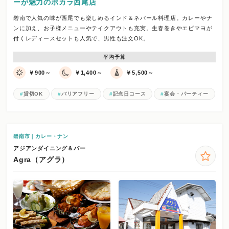
ーが魅力のポカラ西尾店
碧南で人気の味が西尾でも楽しめるインド＆ネパール料理店。カレーやナ
ンに加え、お子様メニューやテイクアウトも充実。生春巻きやエビマヨが
付くレディースセットも人気で、男性も注文OK。
平均予算
￥900～
￥1,400～
￥5,500～
貸切OK
バリアフリー
記念日コース
宴会・パーティー
碧南市｜カレー・ナン
アジアンダイニング＆バー
Agra（アグラ）