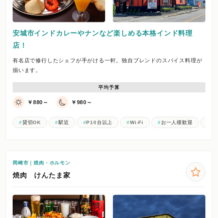
安城市インドカレーやナンなど楽しめる本格インド料理
店！
有名店で修行したシェフが手がける一軒。独自ブレンドのスパイス料理が
揃います。
平均予算
￥880～
￥980～
貸切OK
駅近
P10台以上
Wi-Fi
お一人様歓迎
女
岡崎市｜焼肉・ホルモン
焼肉 けんたま家