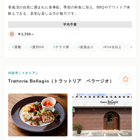
香嵐渓の自然に囲まれた食事処。季節の和食に加え、BBQやアウトドア体
験もできる、多彩な楽しみ方が魅力です。
平均予算
￥1,750～
座敷
貸切OK
テラス席
送迎あり
P10台以上
お一
刈谷市｜イタリアン
Trattoria Bellagio（トラットリア ベラージオ）