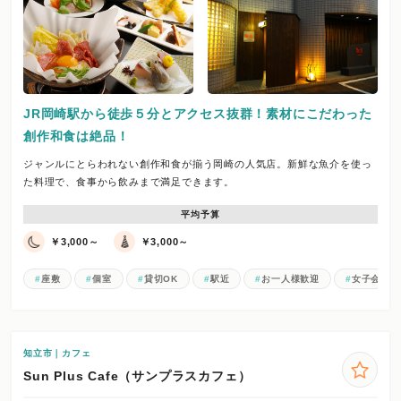
JR岡崎駅から徒歩５分とアクセス抜群！素材にこだわった
創作和食は絶品！
ジャンルにとらわれない創作和食が揃う岡崎の人気店。新鮮な魚介を使っ
た料理で、食事から飲みまで満足できます。
平均予算
￥3,000～
￥3,000～
座敷
個室
貸切OK
駅近
お一人様歓迎
女子会
知立市｜カフェ
Sun Plus Cafe（サンプラスカフェ）