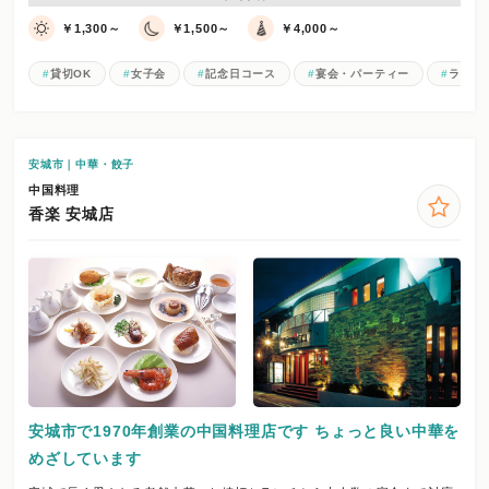
￥1,300～
￥1,500～
￥4,000～
貸切OK
女子会
記念日コース
宴会・パーティー
ランチ
安城市｜中華・餃子
中国料理
香楽 安城店
安城市で1970年創業の中国料理店です ちょっと良い中華を
めざしています