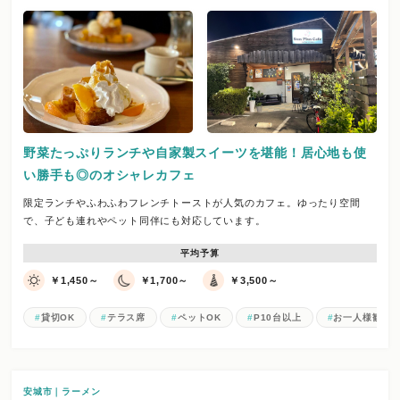
野菜たっぷりランチや自家製スイーツを堪能！居心地も使
い勝手も◎のオシャレカフェ
限定ランチやふわふわフレンチトーストが人気のカフェ。ゆったり空間
で、子ども連れやペット同伴にも対応しています。
平均予算
￥1,450～
￥1,700～
￥3,500～
貸切OK
テラス席
ペットOK
P10台以上
お一人様歓迎
安城市｜ラーメン