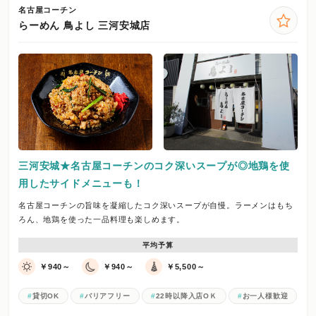
名古屋コーチン
らーめん 鳥よし 三河安城店
三河安城★名古屋コーチンのコク深いスープが◎地鶏を使
用したサイドメニューも！
名古屋コーチンの旨味を凝縮したコク深いスープが自慢。ラーメンはもち
ろん、地鶏を使った一品料理も楽しめます。
平均予算
￥940～
￥940～
￥5,500～
貸切OK
バリアフリー
22時以降入店OＫ
お一人様歓迎