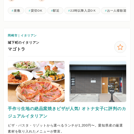
座敷
貸切OK
駅近
22時以降入店OＫ
お一人様歓迎
岡崎市｜イタリアン
城下町のイタリアン
マゴトラ
手作り生地の絶品窯焼きピザが人気! オトナ女子に評判のカ
ジュアルイタリアン
ピザ・パスタ・リゾットから選べるランチが1,200円〜。愛知県産の厳選
素材を取り入れたメニューが豊富。