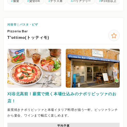
個室
貸切OK
テラス席
バリアフリー
P10台以上
刈谷市｜パスタ・ピザ
Pizzeria Bar
T'ottimo(トッティモ)
刈谷北高前！薪窯で焼く本場仕込みのナポリピッツァのお
店！
薪窯焼きナポリピッツァと本場イタリア料理が揃う一軒。ピッツァランチ
から宴会、ワインまで幅広く楽しめます。
平均予算