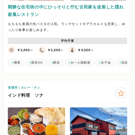
閑静な住宅街の中にひっそりと佇む古民家を改装した隠れ
家風レストラン
もちもち食感の生パスタが人気。ランチセットやアラカルトも充実し、ゆ
ったり食事が楽しめます。
平均予算
￥2,000～
￥3,500～
￥4,500～
個室
貸切OK
駅近
お一人様歓迎
女子会
記念日コ
安城市｜カレー・ナン
インド料理 ソナ