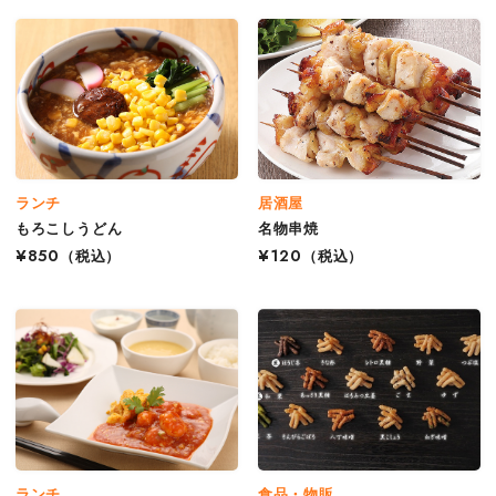
ランチ
居酒屋
もろこしうどん
名物串焼
¥850
（税込）
¥120
（税込）
ランチ
食品・物販