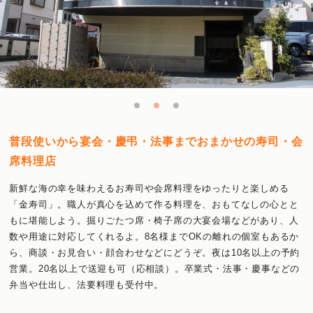
普段使いから宴会・慶弔・法事までおまかせの寿司・会
席料理店
新鮮な海の幸を味わえるお寿司や会席料理をゆったりと楽しめる
「金寿司」。職人が真心を込めて作る料理を、おもてなしの心とと
もに堪能しよう。掘りごたつ席・椅子席の大宴会場などがあり、人
数や用途に対応してくれるよ。8名様までOKの離れの個室もあるか
ら、商談・お見合い・顔合わせなどにどうぞ。夜は10名以上の予約
営業。20名以上で送迎も可（応相談）。卒業式・法事・慶事などの
弁当や仕出し、法要料理も受付中。