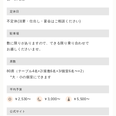
定休日
不定休(法要・仕出し・宴会はご相談ください)
駐車場
数に限りがありますので、できる限り乗り合わせで
お越しくださいませ。
席数
80席（テーブル4名×2/座敷6名×3/個室6名〜×2）
*大・小の個室にできます
平均予算
￥2,530〜
￥3,000〜
￥5,500〜
公式サイト