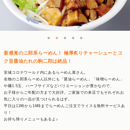
新感覚のニ郎系らーめん！ 極厚炙りチャーシューとコ
ク旨醤油たれの駒二郎は絶品！
安城コロナワールド内にあるらーめん屋さん。
名物のニ郎系らーめん以外にも「醤油らーめん」「味噌らーめん」
や麺1.5玉、ハーフサイズなどバリエーションが豊かなので、
お子様からご年配の方まで大好評。ご家族での来店でもそれぞれお
気に入りの一品が見つけられるはず。
平日は11時から16時までらーめんご注文でライスを無料サービスあ
り！
お持ち帰りメニューもあるよ♪