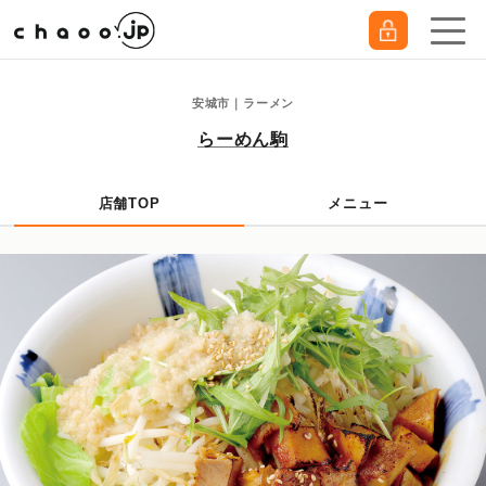
安城市｜ラーメン
らーめん駒
店舗TOP
メニュー