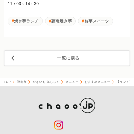
11：00～14：30
焼き芋ランチ
碧南焼き芋
お芋スイーツ
一覧に戻る
TOP
碧南市
やきいも 丸じゅん
メニュー
おすすめメニュー
【ランチ】