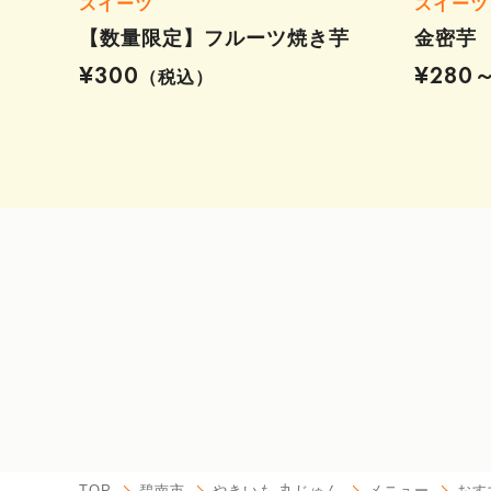
スイーツ
スイーツ
【数量限定】フルーツ焼き芋
金密芋
¥300
¥280
（税込）
TOP
碧南市
やきいも 丸じゅん
メニュー
おす