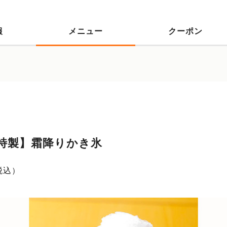
報
メニュー
クーポン
特製】霜降りかき氷
税込）