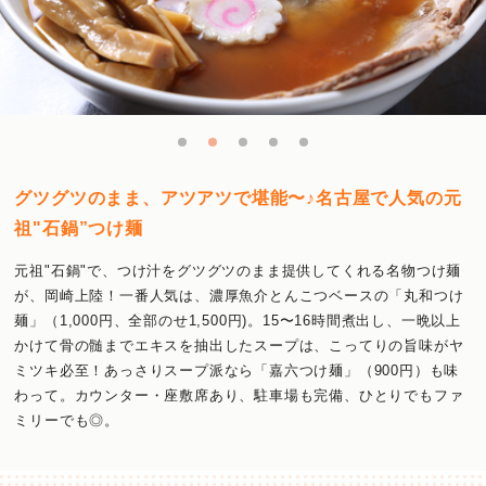
グツグツのまま、アツアツで堪能〜♪名古屋で人気の元
祖"石鍋”つけ麺
元祖"石鍋"で、つけ汁をグツグツのまま提供してくれる名物つけ麺
が、岡崎上陸！一番人気は、濃厚魚介とんこつベースの「丸和つけ
麺」（1,000円、全部のせ1,500円)。15〜16時間煮出し、一晩以上
かけて骨の髄までエキスを抽出したスープは、こってりの旨味がヤ
ミツキ必至！あっさりスープ派なら「嘉六つけ麺」（900円）も味
わって。カウンター・座敷席あり、駐車場も完備、ひとりでもファ
ミリーでも◎。