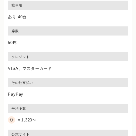
駐車場
あり 40台
席数
50席
クレジット
VISA、マスターカード
その他支払い
PayPay
平均予算
￥1,320〜
公式サイト