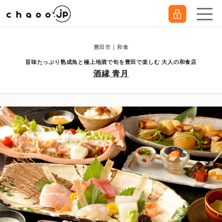
豊田市｜和食
旨味たっぷり熟成魚と極上地酒で旬を豊田で楽しむ 大人の和食店
酒縁 青月