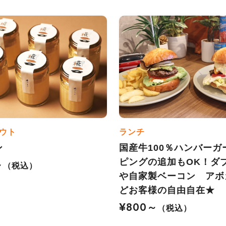
ウト
ランチ
ン
国産牛100％ハンバーガ
ピングの追加もOK！ダ
～
（税込）
や自家製ベーコン アボ
どお客様の自由自在★
¥800～
（税込）