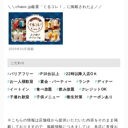
＼＼chaoo.jp厳選「ぐるコレ！」に掲載されたよ／／
2025年10月掲載
こだわり
バリアフリー
P10台以上
22時以降入店OＫ
お一人様歓迎
宴会・パーティー
ランチ
ディナー
イートイン
食べ放題
飲み放題
クレジットOK
子連れ歓迎
子供メニュー
衛生対策
クーポンあり
※こちらの情報は店舗様から提供いただいた内容をそのまま掲
載しておりますので、
掲載情報につきましては、各店に直接お