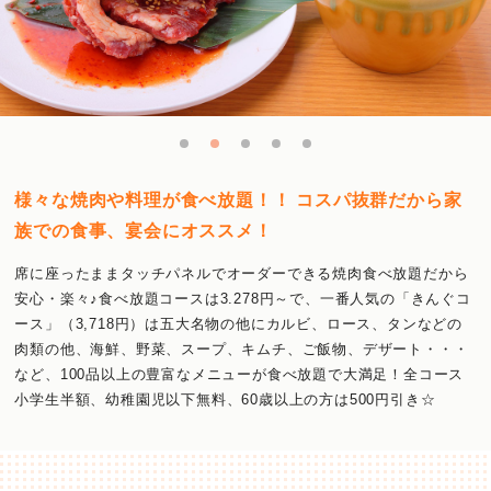
様々な焼肉や料理が食べ放題！！ コスパ抜群だから家
族での食事、宴会にオススメ！
席に座ったままタッチパネルでオーダーできる焼肉食べ放題だから
安心・楽々♪食べ放題コースは3.278円～で、一番人気の「きんぐコ
ース」（3,718円）は五大名物の他にカルビ、ロース、タンなどの
肉類の他、海鮮、野菜、スープ、キムチ、ご飯物、デザート・・・
など、100品以上の豊富なメニューが食べ放題で大満足！全コース
小学生半額、幼稚園児以下無料、60歳以上の方は500円引き☆